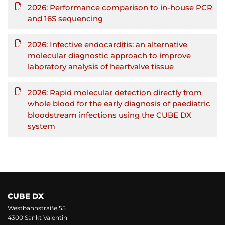
2026: Performance comparison to in-house PCR
and 16S sequencing
2026: Infective endocarditis: an alternative
molecular diagnostic approach to improve
laboratory analysis of heartvalve tissue
2026: Rapid molecular detection directly from
whole blood for the early diagnosis of paediatric
bloodstream infections using the CUBE DX
system
CUBE DX
Westbahnstraße 55
4300 Sankt Valentin